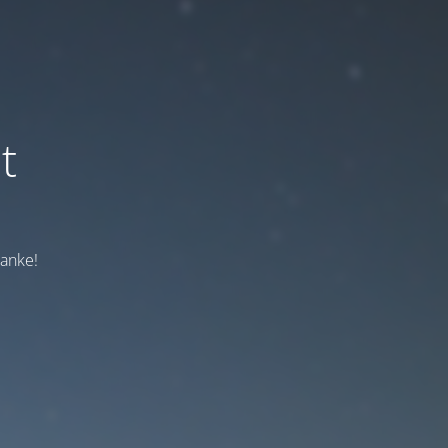
t
Danke!