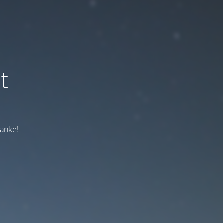
t
Danke!